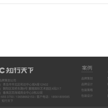
案例
品牌策划
品牌策划公司
品牌设计
) 青岛市市北区和达中心城A座12A02
) 朝阳区双桥东路9号 塞隆国际艺术园区4段217
包装策略
) 番禺区四海城商业中心3栋22层
包装设计
 655 3750 / 13658662153 / 客户电话：18561809585
：
知行天下