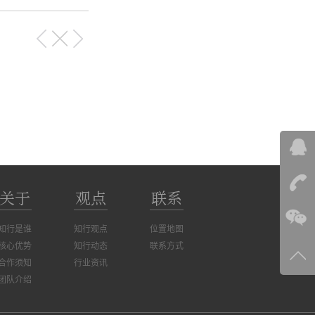
在线
关于
观点
联系
知行是谁
知行观点
位置地图
公司
核心优势
知行动态
联系方式
400 
合作须知
行业资讯
团队介绍
商务
136 