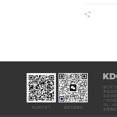
知行天下
青岛(总部
北京(分部
广州(分部
TEL：400
关注知行天下
品牌专家微信
友情链接