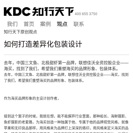
400 655 3750
2021-05-27
我们
首页
案例
观点
联系
知行天下原创观点
如何打造差异化包装设计
去年，中国三文鱼、北极甜虾第一品牌，联想佳沃全资控股企业——
海买，找到了我们，希望我们重塑海买的品牌形象、包装体系。
去年，中国三文鱼、北极甜虾第一品牌，联想佳沃全资控股企业——海买，找到
了我们，希望我们重塑海买的品牌形象、包装体系。
作为海买品牌形象的主设计创作者，
接到这个案子的时候，我就在想，能不能摒弃行业里面，那种船长、海鲜摄影、
鱼虾摄影的老套路，为海买创造一种独属于他、专属于他的品牌视觉风格，就像
苹果和无印良品那样，用风格来为品牌打上深深的烙印，用风格来定义海买的品