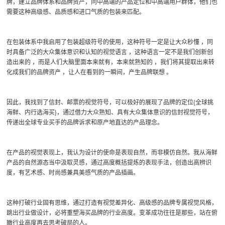
牌，建立品牌体系和品牌资产，同中高端的产品定位和中高端用户群体，他们也
需要这种高级感、品质感和进口气质的包装来匹配。
在包装体系中我启用了包装超级符号的使用，这种符号一定是让大众秒懂 ，同
时具备广泛的大众集体意识和认知的视觉语言 ，这种语言一定不是我们创新创
造出来的 ，而是人们大脑里面本来就有，本来就熟知的 ，我们将其提取出来转
化成我们的品牌资产 ，让人在看到的一瞬间，产生品牌联想 。
因此，我找到了信封、邮票的视觉符号，可以极好的展现了品牌的定位{全球挑
海鲜、内行选海买}，通过借力大众熟知、具有大众集体意识的信封视觉符号，
传递出全球专业买手的品牌诉求和原产地直达的产品理念。
在产品的视觉表现上，我认为设计的使命是表现自然，而非模仿自然。我从海鲜
产品的自然源态当中汲取灵感，通过高度概括提炼的表现手法，创造出高辨识
度，有艺术感、时尚感兼具美感气质的产品插画。
这种打破行业固有思维，通过打造有视觉差异化、高级感的品牌专属视觉风格，
跳出行业做设计，必将重塑海买品牌的行业高度。变革成功往往是那些，站在俯
瞰行业高度再去思考破局的人。